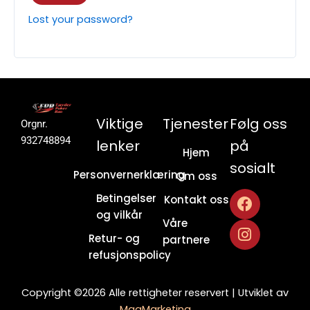
Lost your password?
Viktige
Tjenester
Følg oss
Orgnr.
932748894
lenker
på
Hjem
sosialt
Personvernerklæring
Om oss
F
I
Betingelser
Kontakt oss
a
n
og vilkår
c
s
Våre
e
t
Retur- og
partnere
b
a
refusjonspolicy
o
g
o
r
Copyright ©
2026
Alle rettigheter reservert | Utviklet av
k
a
MgaMarketing