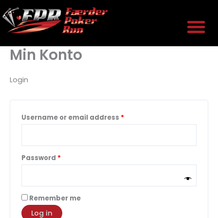
Skip
Required
Required
M
to
Reserver plass
Praktisk informasjon
content
Min Konto
Login
Username or email address
*
Password
*
Remember me
Log in